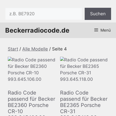
Zum
Inhalt
Suchen
Suchen
springen
Beckerradiocode.de
Menü
Start
/
Alle Modelle
/ Seite 4
Radio Code
Radio Code
passend für Becker
passend für Becker
BE2360 Porsche
BE2365 Porsche
CR-10
CR-31