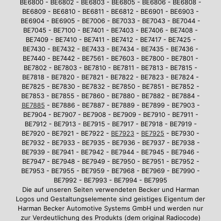
BE6800 - BE6802 - BE6803 - BE6805 - BE6806 - BE6808 -
BE6809 - BE6810 - BE6811 - BE6812 - BE6901 - BE6903 -
BE6904 - BE6905 - BE7006 - BE7033 - BE7043 - BE7044 -
BE7045 - BE7100 - BE7401 - BE7403 - BE7406 - BE7408 -
BE7409 - BE7410 - BE7411 - BE7412 - BE7417 - BE7425 -
BE7430 - BE7432 - BE7433 - BE7434 - BE7435 - BE7436 -
BE7440 - BE7442 - BE7561 - BE7603 - BE7800 - BE7801 -
BE7802 - BE7803 - BE7810 - BE7811 - BE7813 - BE7815 -
BE7818 - BE7820 - BE7821 - BE7822 - BE7823 - BE7824 -
BE7825 - BE7830 - BE7832 - BE7850 - BE7851 - BE7852 -
BE7853 - BE7855 - BE7860 - BE7880 - BE7882 - BE7884 -
BE7885
- BE7886 - BE7887 - BE7889 - BE7899 - BE7903 -
BE7904 - BE7907 - BE7908 - BE7909 - BE7910 - BE7911 -
BE7912 - BE7913 - BE7915 - BE7917 - BE7918 - BE7919 -
BE7920 - BE7921 - BE7922 -
BE7923
-
BE7925
- BE7930 -
BE7932 - BE7933 - BE7935 - BE7936 - BE7937 - BE7938 -
BE7939 - BE7941 - BE7942 - BE7944 - BE7945 - BE7946 -
BE7947 - BE7948 - BE7949 - BE7950 - BE7951 - BE7952 -
BE7953 - BE7955 - BE7959 - BE7968 - BE7969 - BE7990 -
BE7992 - BE7993 - BE7994 - BE7995
Die auf unseren Seiten verwendeten Becker und Harman
Logos und Gestaltungselemente sind geistiges Eigentum der
Harman Becker Automotive Systems GmbH und werden nur
zur Verdeutlichung des Produkts (dem original Radiocode)