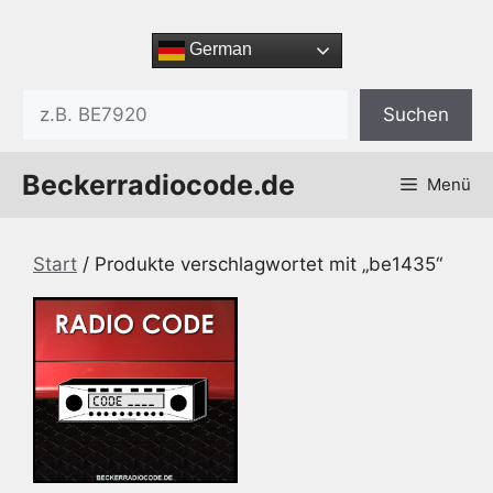
Zum
Inhalt
German
springen
Suchen
Suchen
Beckerradiocode.de
Menü
Start
/ Produkte verschlagwortet mit „be1435“