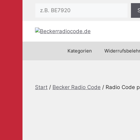
Zum
Suchen
Inhalt
springen
Kategorien
Widerrufsbeleh
Start
/
Becker Radio Code
/ Radio Code p