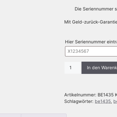
Die Seriennummer st
Mit Geld-zurück-Garantie
Hier Seriennummer eint
Radio
In den Waren
Code
passend
für
Becker
Artikelnummer:
BE1435
BE1435
Schlagwörter:
be1435
,
b
Mexico
2000
Menge