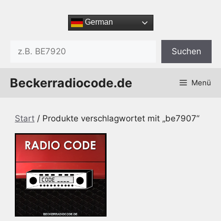
Zum
Inhalt
German
springen
Suchen
Suchen
Beckerradiocode.de
Menü
Start
/ Produkte verschlagwortet mit „be7907“