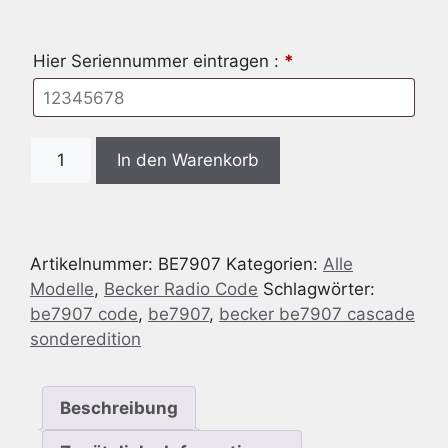
Hier Seriennummer eintragen :
*
Radio
In den Warenkorb
Code
passend
für
Becker
Artikelnummer:
BE7907
Kategorien:
Alle
BE7907
Modelle
,
Becker Radio Code
Schlagwörter:
Cascade
be7907 code
,
be7907
,
becker be7907 cascade
Sonderedition
sonderedition
Menge
Beschreibung