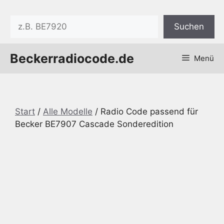
Zum
Inhalt
Suchen
Suchen
springen
Beckerradiocode.de
Menü
Start
/
Alle Modelle
/ Radio Code passend für
Becker BE7907 Cascade Sonderedition