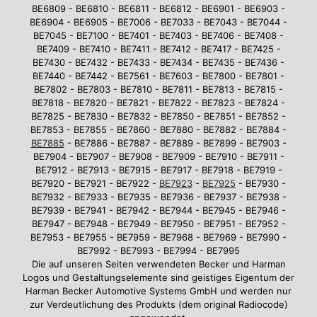
BE6809 - BE6810 - BE6811 - BE6812 - BE6901 - BE6903 -
BE6904 - BE6905 - BE7006 - BE7033 - BE7043 - BE7044 -
BE7045 - BE7100 - BE7401 - BE7403 - BE7406 - BE7408 -
BE7409 - BE7410 - BE7411 - BE7412 - BE7417 - BE7425 -
BE7430 - BE7432 - BE7433 - BE7434 - BE7435 - BE7436 -
BE7440 - BE7442 - BE7561 - BE7603 - BE7800 - BE7801 -
BE7802 - BE7803 - BE7810 - BE7811 - BE7813 - BE7815 -
BE7818 - BE7820 - BE7821 - BE7822 - BE7823 - BE7824 -
BE7825 - BE7830 - BE7832 - BE7850 - BE7851 - BE7852 -
BE7853 - BE7855 - BE7860 - BE7880 - BE7882 - BE7884 -
BE7885
- BE7886 - BE7887 - BE7889 - BE7899 - BE7903 -
BE7904 - BE7907 - BE7908 - BE7909 - BE7910 - BE7911 -
BE7912 - BE7913 - BE7915 - BE7917 - BE7918 - BE7919 -
BE7920 - BE7921 - BE7922 -
BE7923
-
BE7925
- BE7930 -
BE7932 - BE7933 - BE7935 - BE7936 - BE7937 - BE7938 -
BE7939 - BE7941 - BE7942 - BE7944 - BE7945 - BE7946 -
BE7947 - BE7948 - BE7949 - BE7950 - BE7951 - BE7952 -
BE7953 - BE7955 - BE7959 - BE7968 - BE7969 - BE7990 -
BE7992 - BE7993 - BE7994 - BE7995
Die auf unseren Seiten verwendeten Becker und Harman
Logos und Gestaltungselemente sind geistiges Eigentum der
Harman Becker Automotive Systems GmbH und werden nur
zur Verdeutlichung des Produkts (dem original Radiocode)