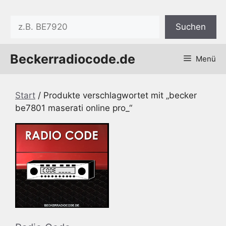
Zum
Inhalt
Suchen
Suchen
springen
Beckerradiocode.de
Menü
Start
/ Produkte verschlagwortet mit „becker
be7801 maserati online pro_“