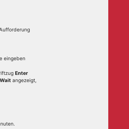
 Aufforderung
de eingeben
iftzug
Enter
Wait
angezeigt,
inuten.