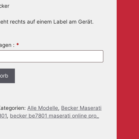
eht rechts auf einem Label am Gerät.
ragen :
*
korb
Kategorien:
Alle Modelle
,
Becker Maserati
801
,
becker be7801 maserati online pro_