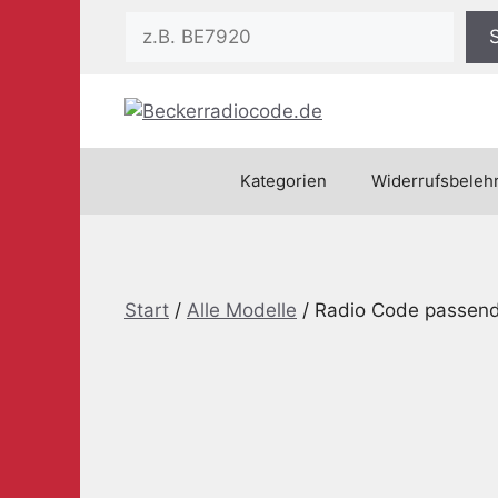
Zum
Suchen
Inhalt
springen
Kategorien
Widerrufsbeleh
Start
/
Alle Modelle
/ Radio Code passend 