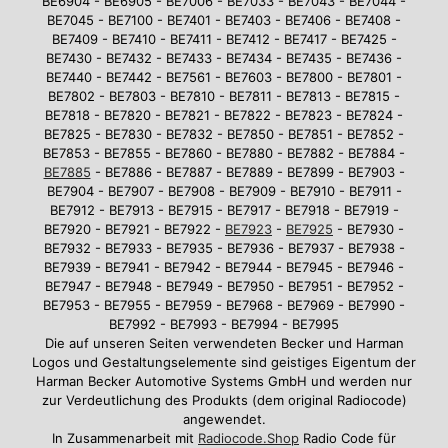
BE6904 - BE6905 - BE7006 - BE7033 - BE7043 - BE7044 -
BE7045 - BE7100 - BE7401 - BE7403 - BE7406 - BE7408 -
BE7409 - BE7410 - BE7411 - BE7412 - BE7417 - BE7425 -
BE7430 - BE7432 - BE7433 - BE7434 - BE7435 - BE7436 -
BE7440 - BE7442 - BE7561 - BE7603 - BE7800 - BE7801 -
BE7802 - BE7803 - BE7810 - BE7811 - BE7813 - BE7815 -
BE7818 - BE7820 - BE7821 - BE7822 - BE7823 - BE7824 -
BE7825 - BE7830 - BE7832 - BE7850 - BE7851 - BE7852 -
BE7853 - BE7855 - BE7860 - BE7880 - BE7882 - BE7884 -
BE7885
- BE7886 - BE7887 - BE7889 - BE7899 - BE7903 -
BE7904 - BE7907 - BE7908 - BE7909 - BE7910 - BE7911 -
BE7912 - BE7913 - BE7915 - BE7917 - BE7918 - BE7919 -
BE7920 - BE7921 - BE7922 -
BE7923
-
BE7925
- BE7930 -
BE7932 - BE7933 - BE7935 - BE7936 - BE7937 - BE7938 -
BE7939 - BE7941 - BE7942 - BE7944 - BE7945 - BE7946 -
BE7947 - BE7948 - BE7949 - BE7950 - BE7951 - BE7952 -
BE7953 - BE7955 - BE7959 - BE7968 - BE7969 - BE7990 -
BE7992 - BE7993 - BE7994 - BE7995
Die auf unseren Seiten verwendeten Becker und Harman
Logos und Gestaltungselemente sind geistiges Eigentum der
Harman Becker Automotive Systems GmbH und werden nur
zur Verdeutlichung des Produkts (dem original Radiocode)
angewendet.
In Zusammenarbeit mit
Radiocode.Shop
Radio Code für