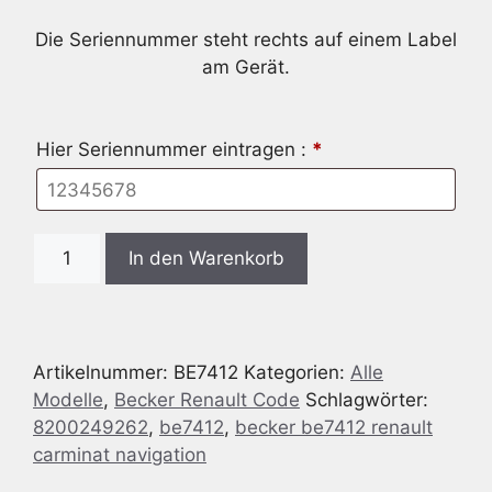
Die Seriennummer steht rechts auf einem Label
am Gerät.
Hier Seriennummer eintragen :
*
Radio
In den Warenkorb
Code
passend
für
Becker
Artikelnummer:
BE7412
Kategorien:
Alle
BE7412
Modelle
,
Becker Renault Code
Schlagwörter:
RENAULT
8200249262
,
be7412
,
becker be7412 renault
CARMINAT
carminat navigation
NAVIGATION