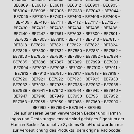
BE6809 - BE6810 - BE6811 - BE6812 - BE6901 - BE6903 -
BE6904 - BE6905 - BE7006 - BE7033 - BE7043 - BE7044 -
BE7045 - BE7100 - BE7401 - BE7403 - BE7406 - BE7408 -
BE7409 - BE7410 - BE7411 - BE7412 - BE7417 - BE7425 -
BE7430 - BE7432 - BE7433 - BE7434 - BE7435 - BE7436 -
BE7440 - BE7442 - BE7561 - BE7603 - BE7800 - BE7801 -
BE7802 - BE7803 - BE7810 - BE7811 - BE7813 - BE7815 -
BE7818 - BE7820 - BE7821 - BE7822 - BE7823 - BE7824 -
BE7825 - BE7830 - BE7832 - BE7850 - BE7851 - BE7852 -
BE7853 - BE7855 - BE7860 - BE7880 - BE7882 - BE7884 -
BE7885
- BE7886 - BE7887 - BE7889 - BE7899 - BE7903 -
BE7904 - BE7907 - BE7908 - BE7909 - BE7910 - BE7911 -
BE7912 - BE7913 - BE7915 - BE7917 - BE7918 - BE7919 -
BE7920 - BE7921 - BE7922 -
BE7923
-
BE7925
- BE7930 -
BE7932 - BE7933 - BE7935 - BE7936 - BE7937 - BE7938 -
BE7939 - BE7941 - BE7942 - BE7944 - BE7945 - BE7946 -
BE7947 - BE7948 - BE7949 - BE7950 - BE7951 - BE7952 -
BE7953 - BE7955 - BE7959 - BE7968 - BE7969 - BE7990 -
BE7992 - BE7993 - BE7994 - BE7995
Die auf unseren Seiten verwendeten Becker und Harman
Logos und Gestaltungselemente sind geistiges Eigentum der
Harman Becker Automotive Systems GmbH und werden nur
zur Verdeutlichung des Produkts (dem original Radiocode)