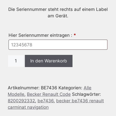
Die Seriennummer steht rechts auf einem Label
am Gerät.
Hier Seriennummer eintragen :
*
Radio
In den Warenkorb
Code
passend
für
Becker
Artikelnummer:
BE7436
Kategorien:
Alle
BE7436
Modelle
,
Becker Renault Code
Schlagwörter:
RENAULT
8200292332
,
be7436
,
becker be7436 renault
CARMINAT
carminat navigation
NAVIGATION