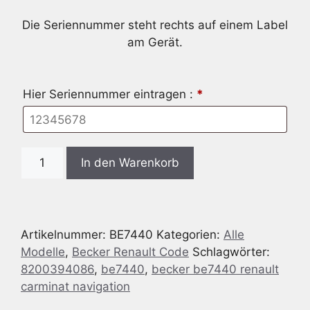
Die Seriennummer steht rechts auf einem Label
am Gerät.
Hier Seriennummer eintragen :
*
Radio
In den Warenkorb
Code
passend
für
Becker
Artikelnummer:
BE7440
Kategorien:
Alle
BE7440
Modelle
,
Becker Renault Code
Schlagwörter:
RENAULT
8200394086
,
be7440
,
becker be7440 renault
CARMINAT
carminat navigation
NAVIGATION