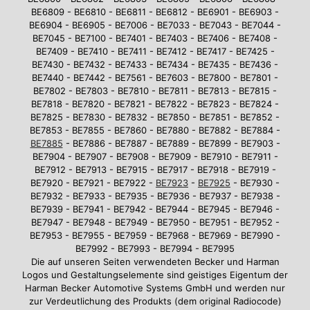
BE6809 - BE6810 - BE6811 - BE6812 - BE6901 - BE6903 -
BE6904 - BE6905 - BE7006 - BE7033 - BE7043 - BE7044 -
BE7045 - BE7100 - BE7401 - BE7403 - BE7406 - BE7408 -
BE7409 - BE7410 - BE7411 - BE7412 - BE7417 - BE7425 -
BE7430 - BE7432 - BE7433 - BE7434 - BE7435 - BE7436 -
BE7440 - BE7442 - BE7561 - BE7603 - BE7800 - BE7801 -
BE7802 - BE7803 - BE7810 - BE7811 - BE7813 - BE7815 -
BE7818 - BE7820 - BE7821 - BE7822 - BE7823 - BE7824 -
BE7825 - BE7830 - BE7832 - BE7850 - BE7851 - BE7852 -
BE7853 - BE7855 - BE7860 - BE7880 - BE7882 - BE7884 -
BE7885
- BE7886 - BE7887 - BE7889 - BE7899 - BE7903 -
BE7904 - BE7907 - BE7908 - BE7909 - BE7910 - BE7911 -
BE7912 - BE7913 - BE7915 - BE7917 - BE7918 - BE7919 -
BE7920 - BE7921 - BE7922 -
BE7923
-
BE7925
- BE7930 -
BE7932 - BE7933 - BE7935 - BE7936 - BE7937 - BE7938 -
BE7939 - BE7941 - BE7942 - BE7944 - BE7945 - BE7946 -
BE7947 - BE7948 - BE7949 - BE7950 - BE7951 - BE7952 -
BE7953 - BE7955 - BE7959 - BE7968 - BE7969 - BE7990 -
BE7992 - BE7993 - BE7994 - BE7995
Die auf unseren Seiten verwendeten Becker und Harman
Logos und Gestaltungselemente sind geistiges Eigentum der
Harman Becker Automotive Systems GmbH und werden nur
zur Verdeutlichung des Produkts (dem original Radiocode)